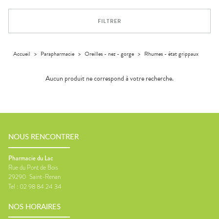
Orthopédie
Vétérinaire
VISAGE-
Etendre
VOTRE
Compléments
CORPS-
APPLICATION
Trousse à
alimentaires
CHEVEUX
DE SANTÉ
pharmacie
FILTRER
Dispositifs
Cheveux
VOS
médicaux
OUTILS
Corps
EN
Homme
LIGNE
Accueil
>
Parapharmacie
>
Oreilles - nez - gorge
>
Rhumes - état grippaux
Solaire
Aucun produit ne correspond à votre recherche.
Visage
NOUS RENCONTRER
Pharmacie du Lac
Rue du Pont de Bois
29290
Saint-Renan
Tel :
02 98 84 24 34
NOS HORAIRES