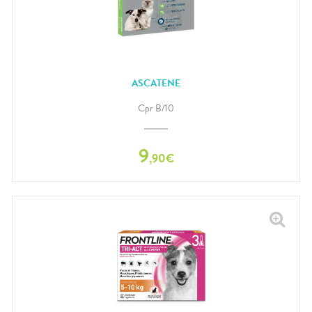
ASCATENE
Cpr B/10
9
,
90
€