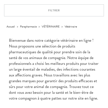
Orthopédie
Vétérinaire
VISAGE-
Etendre
VOTRE
Compléments
CORPS-
APPLICATION
Trousse à
alimentaires
CHEVEUX
DE SANTÉ
pharmacie
FILTRER
Dispositifs
Cheveux
VOS
médicaux
OUTILS
Corps
EN
Homme
LIGNE
Accueil
>
Parapharmacie
>
VÉTÉRINAIRE
>
Vétérinaire
Solaire
Visage
Bienvenue dans notre catégorie vétérinaire en ligne !
Nous proposons une sélection de produits
pharmaceutiques de qualité pour prendre soin de la
santé de vos animaux de compagnie. Notre équipe de
professionnels a choisi les meilleurs produits pour traiter
un large éventail de maladies, des infections courantes
aux affections graves. Nous travaillons avec les plus
grandes marques pour garantir des produits efficaces et
sûrs pour votre animal de compagnie. Trouvez tout ce
dont vous avez besoin pour la santé et le bien-être de
votre compagnon à quatre pattes sur notre site en ligne.