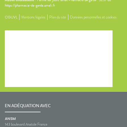
Autres informations :
Fermé les jours feriés Pharmacie de garde : 3237 ou
https://pharmacie-de-garde.ameli.fr
CGUVL
Mentions légales
Plan du site
Données personnelles et cookies
EN ADÉQUATION AVEC
ANSM
143 boulevard Anatole France