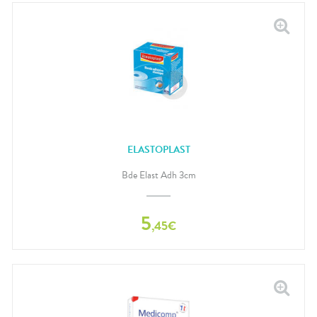
ELASTOPLAST
Bde Elast Adh 3cm
5
,
45
€