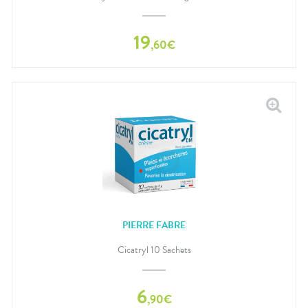
19
,
60
€
PIERRE FABRE
Cicatryl 10 Sachets
6
,
90
€