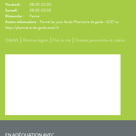
Vendredi
:
08:30-20:00
Samedi
:
08:30-20:00
Dimanche
:
Fermé
Autres informations :
Fermé les jours feriés Pharmacie de garde : 3237 ou
https://pharmacie-de-garde.ameli.fr
CGUVL
Mentions légales
Plan du site
Données personnelles et cookies
EN ADÉQUATION AVEC