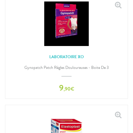
LABORATOIRE XO
Gynopatch Patch Règles Douloureuses - Boite De 3
9
,
90
€