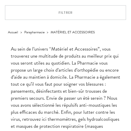
Orthopédie
Vétérinaire
VISAGE-
Etendre
VOTRE
Compléments
CORPS-
APPLICATION
Trousse à
alimentaires
CHEVEUX
DE SANTÉ
pharmacie
FILTRER
Dispositifs
Cheveux
VOS
médicaux
OUTILS
Corps
EN
Homme
LIGNE
Accueil
>
Parapharmacie
>
MATÉRIEL ET ACCESSOIRES
Solaire
Visage
Au sein de l’univers “Matériel et Accessoires”, vous
trouverez une multitude de produits au meilleur prix qui
vous seront utiles au quotidien. La Pharmacie vous
propose un large choix d’articles d’orthopédie ou encore
d’aide au maintien à domicile. La Pharmacie a également
tout ce qu’il vous faut pour soigner vos blessures :
pansements, désinfectants et bien-sûr trousses de
premiers secours. Envie de passer un été serein ? Nous
vous avons sélectionné les répulsifs anti-moustiques les
plus efficaces du marché. Enfin, pour lutter contre les
virus, retrouvez ici thermomètres, gels hydroalcooliques
et masques de protection respiratoire (masques