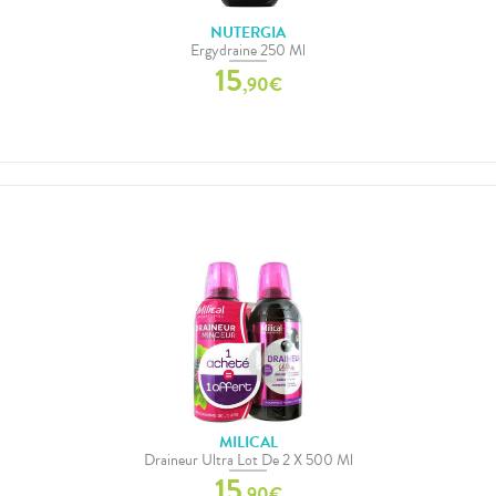
NUTERGIA
Ergydraine 250 Ml
15
,
90
€
MILICAL
Draineur Ultra Lot De 2 X 500 Ml
15
,
90
€