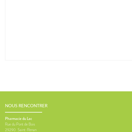
NOUS RENCONTRER
Pharmacie du Lac
Rue du Pont de Bois
29290
Saint-Renan