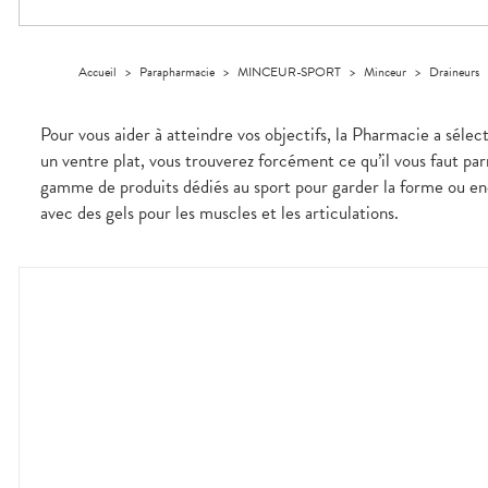
Orthopédie
Vétérinaire
VISAGE-
Etendre
VOTRE
Compléments
CORPS-
APPLICATION
Trousse à
alimentaires
CHEVEUX
DE SANTÉ
pharmacie
Dispositifs
Cheveux
VOS
Accueil
>
Parapharmacie
>
MINCEUR-SPORT
>
Minceur
>
Draineurs
médicaux
OUTILS
Corps
EN
Homme
LIGNE
Pour vous aider à atteindre vos objectifs, la Pharmacie a sélec
Solaire
un ventre plat, vous trouverez forcément ce qu’il vous faut p
Visage
gamme de produits dédiés au sport pour garder la forme ou e
avec des gels pour les muscles et les articulations.