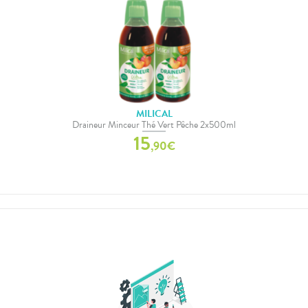
MILICAL
Draineur Minceur Thé Vert Pêche 2x500ml
15
,
90
€