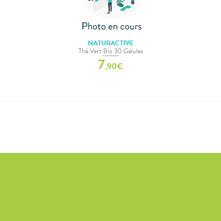
NATURACTIVE
Thé Vert Bio 30 Gélules
7
,
90
€