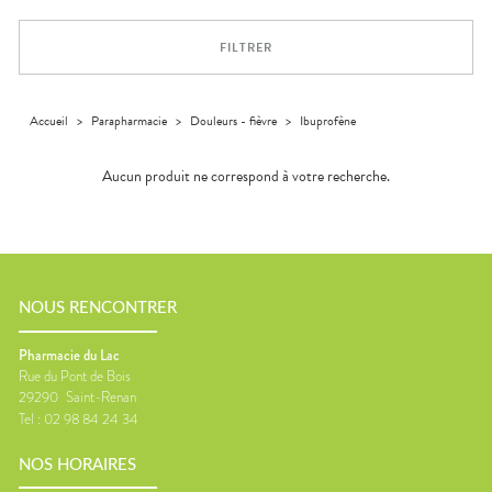
Orthopédie
Vétérinaire
VISAGE-
Etendre
VOTRE
Compléments
CORPS-
APPLICATION
Trousse à
alimentaires
CHEVEUX
DE SANTÉ
pharmacie
FILTRER
Dispositifs
Cheveux
VOS
médicaux
OUTILS
Corps
EN
Homme
LIGNE
Accueil
>
Parapharmacie
>
Douleurs - fièvre
>
Ibuprofène
Solaire
Aucun produit ne correspond à votre recherche.
Visage
NOUS RENCONTRER
Pharmacie du Lac
Rue du Pont de Bois
29290
Saint-Renan
Tel :
02 98 84 24 34
NOS HORAIRES