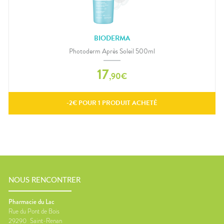
BIODERMA
Photoderm Après Soleil 500ml
17
,
90
€
-
2
€ POUR
1
PRODUIT ACHETÉ
NOUS RENCONTRER
Pharmacie du Lac
Rue du Pont de Bois
29290
Saint-Renan