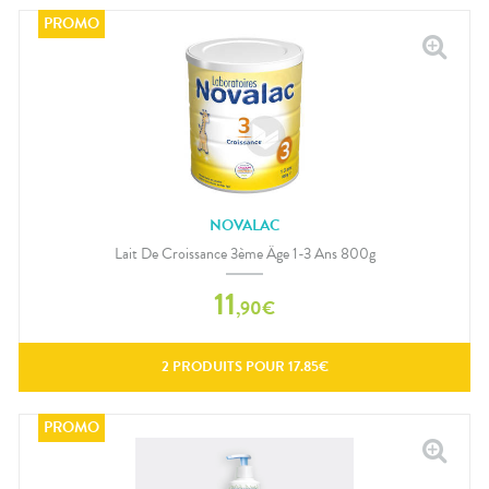
NOVALAC
Lait De Croissance 3ème Âge 1-3 Ans 800g
11
,
90
€
2
PRODUITS POUR
17.85
€