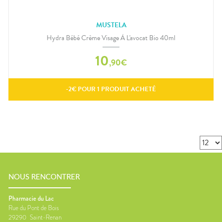
MUSTELA
Hydra Bébé Crème Visage À L'avocat Bio 40ml
10
,
90
€
-
2
€ POUR
1
PRODUIT ACHETÉ
NOUS RENCONTRER
Pharmacie du Lac
Rue du Pont de Bois
29290
Saint-Renan