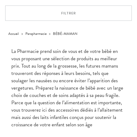
Orthopédie
Vétérinaire
VISAGE-
Etendre
VOTRE
Compléments
CORPS-
APPLICATION
Trousse à
alimentaires
CHEVEUX
DE SANTÉ
pharmacie
FILTRER
Dispositifs
Cheveux
VOS
médicaux
OUTILS
Corps
EN
Homme
LIGNE
Accueil
>
Parapharmacie
>
BÉBÉ-MAMAN
Solaire
Visage
La Pharmacie prend soin de vous et de votre bébé en
vous proposant une sélection de produits au meilleur
prix. Tout au long de la grossesse, les futures mamans
trouveront des réponses à leurs besoins, tels que
soulager les nausées ou encore éviter l’apparition des
vergetures. Préparez la naissance de bébé avec un large
choix de couches et de soins adaptés à sa peau fragile.
Parce que la question de l’alimentation est importante,
vous trouverez ici des accessoires dédiés à l’allaitement
mais aussi des laits infantiles conçus pour soutenir la
croissance de votre enfant selon son âge