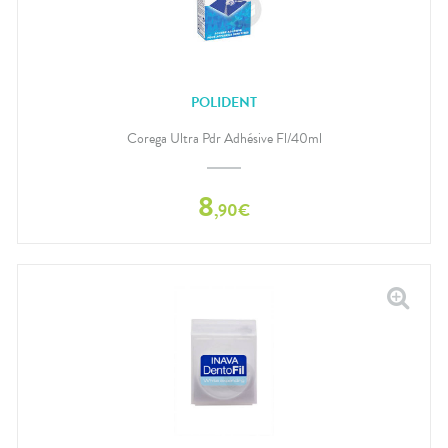
POLIDENT
Corega Ultra Pdr Adhésive Fl/40ml
8
,
90
€