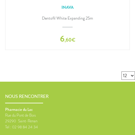
INAVA
Dentofil White Expanding 25m
6
,
60
€
NOUS RENCONTRER
Pharmacie du Lac
Rue du Pont de Bois
29290
Saint-Renan
Tel :
02 98 84 24 34