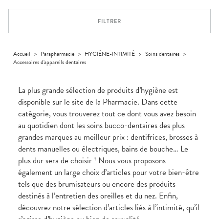
Orthopédie
Vétérinaire
VISAGE-
Etendre
VOTRE
Compléments
CORPS-
APPLICATION
Trousse à
alimentaires
CHEVEUX
DE SANTÉ
pharmacie
FILTRER
Dispositifs
Cheveux
VOS
médicaux
OUTILS
Corps
EN
Homme
LIGNE
Accueil
>
Parapharmacie
>
HYGIÈNE-INTIMITÉ
>
Soins dentaires
>
Accessoires d'appareils dentaires
Solaire
Visage
La plus grande sélection de produits d’hygiène est
disponible sur le site de la Pharmacie. Dans cette
catégorie, vous trouverez tout ce dont vous avez besoin
au quotidien dont les soins bucco-dentaires des plus
grandes marques au meilleur prix : dentifrices, brosses à
dents manuelles ou électriques, bains de bouche… Le
plus dur sera de choisir ! Nous vous proposons
également un large choix d’articles pour votre bien-être
tels que des brumisateurs ou encore des produits
destinés à l’entretien des oreilles et du nez. Enfin,
découvrez notre sélection d’articles liés à l’intimité, qu’il