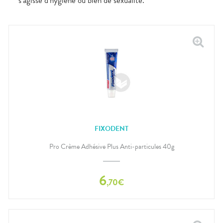
s’agisse d’hygiène ou bien de sexualité.
FIXODENT
Pro Crème Adhésive Plus Anti-particules 40g
6
,
70
€