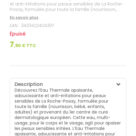
et anti-irritations pour peaux sensibles de La Roche-
Posay, formulée pour toute la famille (nourrisson,
bébé, enfants, adultes) et provenant du 1er centre de
En savoir plus
cure dermatologique européen. Cette eau, multi-
EAN :
3433422404397
usage, pour le corps et le visage, agit pour apaiser
les peaux sensibles irritées. L’Eau Thermale apaisante,
Épuisé
adoucissante et anti-irritations pour peaux sensibles
de La Roche Posay est riche en oligo-éléments, en
7
,
90
€ TTC
sélénium, calcium, zinc qui en font une eau
apaisante, anti-irritations et naturellement
antioxydante : elle soulage les sensations
d’échauffement, d’irritations ou de démangeaisons,
apaise et adoucit la peau ou encore la tonifie après
le nettoyage. Ses vertus ont été reconnues par 9
études scientifiques menées par nos laboratoires et
Description
elle soulage les plus de 8 000 curistes qui se rendent
Découvrez l’Eau Thermale apaisante,
à la cure La Roche Posay pour des problématiques
adoucissante et anti-irritations pour peaux
liées à l’eczéma et au psoriasis. L’Eau Thermale
sensibles de La Roche-Posay, formulée pour
apaisante, adoucissante et anti-irritations pour
toute la famille (nourrisson, bébé, enfants,
peaux sensibles est conditionnée en France à La
adultes) et provenant du 1er centre de cure
Roche Posay, testé sous contrôle dermatologique et
dermatologique européen. Cette eau, multi-
pédiatrique. Sans gaz propulseur.
usage, pour le corps et le visage, agit pour apaiser
les peaux sensibles irritées. L’Eau Thermale
apaisante, adoucissante et anti-irritations pour