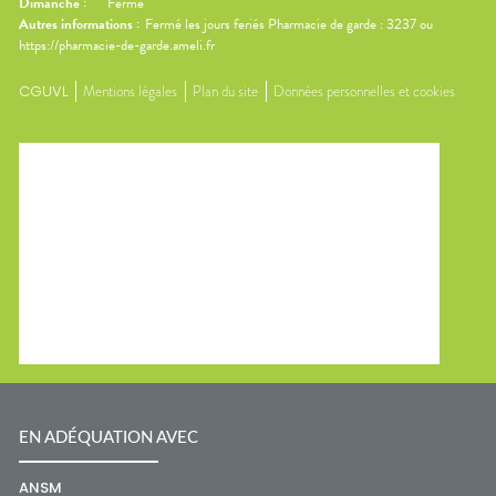
Dimanche
:
Fermé
Autres informations :
Fermé les jours feriés Pharmacie de garde : 3237 ou
https://pharmacie-de-garde.ameli.fr
CGUVL
Mentions légales
Plan du site
Données personnelles et cookies
EN ADÉQUATION AVEC
ANSM