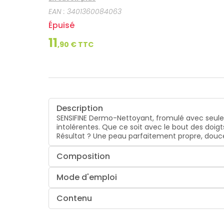
EAN :
3401360084063
Épuisé
11
,
90
€ TTC
Description
SENSIFINE Dermo-Nettoyant, fromulé avec seulem
intolérentes. Que ce soit avec le bout des doig
Résultat ? Une peau parfaitement propre, douce
Composition
Mode d'emploi
Contenu