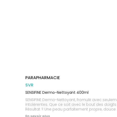
Orthopédie
Vétérinaire
VISAGE-
Etendre
VOTRE
Compléments
CORPS-
APPLICATION
Trousse à
alimentaires
CHEVEUX
DE SANTÉ
pharmacie
Dispositifs
Cheveux
VOS
médicaux
OUTILS
Corps
EN
Homme
LIGNE
Solaire
Visage
PARAPHARMACIE
SVR
SENSIFINE Dermo-Nettoyant 400ml
SENSIFINE Dermo-Nettoyant, fromulé avec seulemen
intolérentes. Que ce soit avec le bout des doigts
Résultat ? Une peau parfaitement propre, douce 
En savoir plus