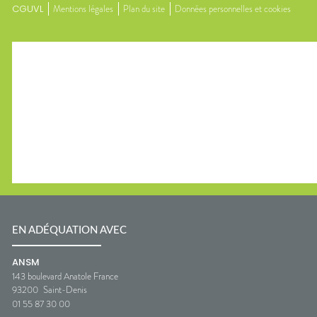
CGUVL
Mentions légales
Plan du site
Données personnelles et cookies
EN ADÉQUATION AVEC
ANSM
143 boulevard Anatole France
93200
Saint-Denis
01 55 87 30 00