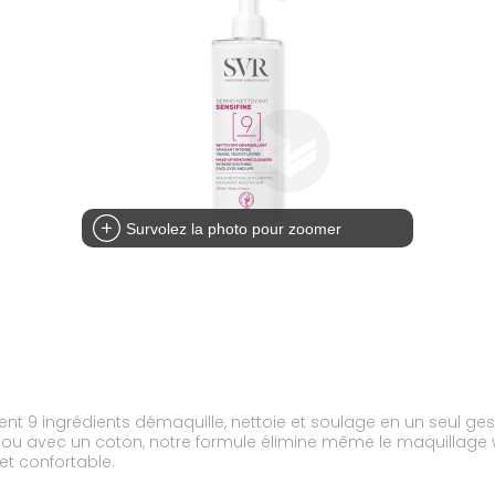
Survolez la photo pour zoomer
t 9 ingrédients démaquille, nettoie et soulage en un seul ges
 ou avec un coton, notre formule élimine même le maquillage wat
et confortable.