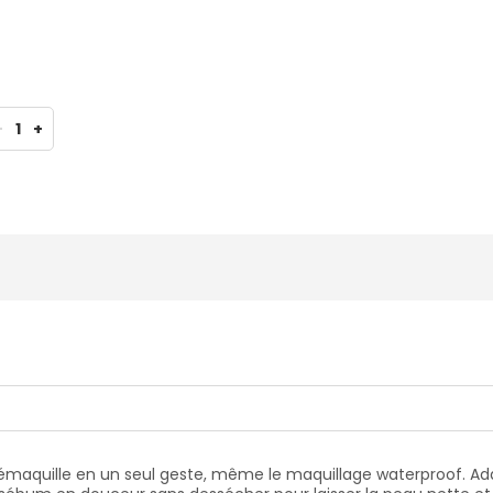
-
1
+
t démaquille en un seul geste, même le maquillage waterproof. Ada