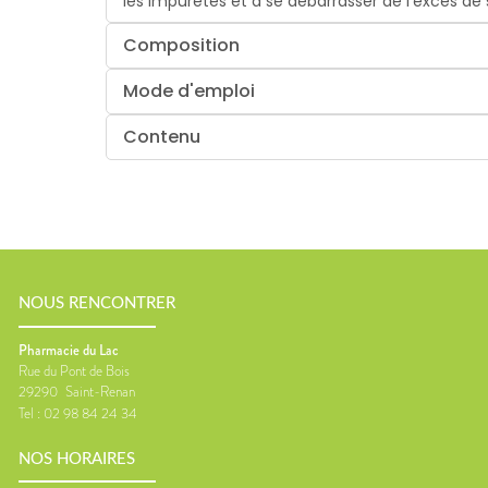
les impuretés et à se débarrasser de l’excès de
Composition
Mode d'emploi
Contenu
NOUS RENCONTRER
Pharmacie du Lac
Rue du Pont de Bois
29290
Saint-Renan
Tel :
02 98 84 24 34
NOS HORAIRES