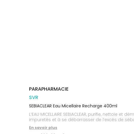
Orthopédie
Vétérinaire
VISAGE-
Etendre
VOTRE
Compléments
CORPS-
APPLICATION
Trousse à
alimentaires
CHEVEUX
DE SANTÉ
pharmacie
Dispositifs
Cheveux
VOS
médicaux
OUTILS
Corps
EN
Homme
LIGNE
Solaire
Visage
PARAPHARMACIE
SVR
SEBIACLEAR Eau Micellaire Recharge 400ml
L’EAU MICELLAIRE SEBIACLEAR, purifie, nettoie et 
impuretés et à se débarrasser de l’excès de séb
En savoir plus