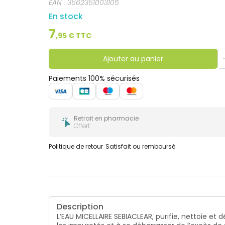
EAN :
3662361003105
En stock
7
,
95
€ TTC
Ajouter au panier
Paiements 100% sécurisés
Retrait en pharmacie
Offert
Politique de retour
Satisfait ou remboursé
Description
L’EAU MICELLAIRE SEBIACLEAR, purifie, nettoie e