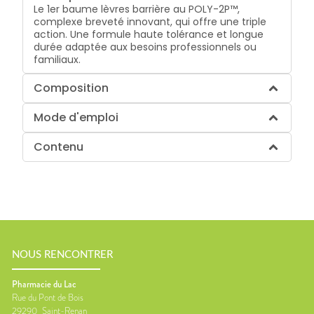
Le 1er baume lèvres barrière au POLY-2P™,
complexe breveté innovant, qui offre une triple
action. Une formule haute tolérance et longue
durée adaptée aux besoins professionnels ou
familiaux.
Composition
Mode d'emploi
Contenu
NOUS RENCONTRER
Pharmacie du Lac
Rue du Pont de Bois
29290
Saint-Renan