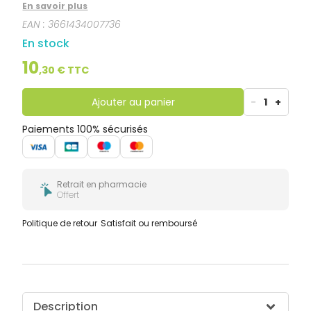
aux besoins professionnels ou familiaux.
En savoir plus
EAN :
3661434007736
En stock
10
,
30
€ TTC
Ajouter au panier
-
1
+
Paiements 100% sécurisés
Retrait en pharmacie
Offert
Politique de retour
Satisfait ou remboursé
Description