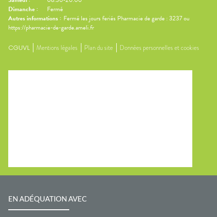
Samedi
:
08:30-20:00
Dimanche
:
Fermé
Autres informations :
Fermé les jours feriés Pharmacie de garde : 3237 ou
https://pharmacie-de-garde.ameli.fr
CGUVL
Mentions légales
Plan du site
Données personnelles et cookies
EN ADÉQUATION AVEC