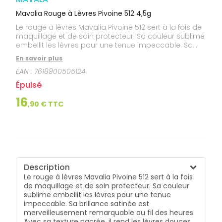
Mavalia Rouge à Lèvres Pivoine 512 4,5g
Le rouge à lèvres Mavalia Pivoine 512 sert à la fois de
maquillage et de soin protecteur. Sa couleur sublime
embellit les lèvres pour une tenue impeccable. Sa
brillance satinée est merveilleusement remarquable
En savoir plus
au fil des heures. Avec sa texture nacrée, il rend les
EAN :
7618900505124
lèvres douces, soyeuses et sensuelles.
Épuisé
16
,
90
€ TTC
Description
Le rouge à lèvres Mavalia Pivoine 512 sert à la fois
de maquillage et de soin protecteur. Sa couleur
sublime embellit les lèvres pour une tenue
impeccable. Sa brillance satinée est
merveilleusement remarquable au fil des heures.
Avec sa texture nacrée, il rend les lèvres douces,