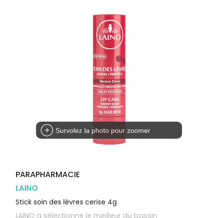
Orthopédie
Vétérinaire
VISAGE-
Etendre
VOTRE
Compléments
CORPS-
APPLICATION
Trousse à
alimentaires
CHEVEUX
DE SANTÉ
pharmacie
Dispositifs
Cheveux
VOS
médicaux
OUTILS
Corps
EN
Homme
LIGNE
Solaire
Visage
Survolez la photo pour zoomer
PARAPHARMACIE
LAINO
Stick soin des lèvres cerise 4g
LAINO a sélectionné le meilleur du bassin