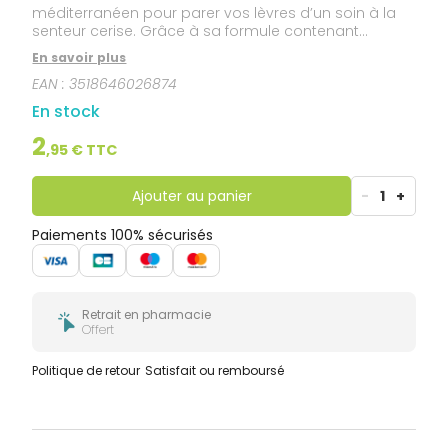
méditerranéen pour parer vos lèvres d’un soin à la
senteur cerise. Grâce à sa formule contenant
exclusivement des huiles végétales et à l’association
En savoir plus
cire d’abeille et beurre de karité, vos lèvres sont
EAN :
3518646026874
apaisées.
En stock
2
,
95
€ TTC
Ajouter au panier
-
1
+
Paiements 100% sécurisés
Retrait en pharmacie
Offert
Politique de retour
Satisfait ou remboursé