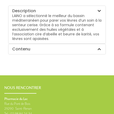
Description
LAINO a sélectionné le meilleur du bassin
méditerranéen pour parer vos lèvres d’un soin à la
senteur cerise. Grâce à sa formule contenant
exclusivement des huiles végétales et à
l’association cire d’abeille et beurre de karité, vos
lèvres sont apaisées.
Contenu
NOUS RENCONTRER
Pharmacie du Lac
Rue du Pont de Bois
29290
Saint-Renan
Tel :
02 98 84 24 34