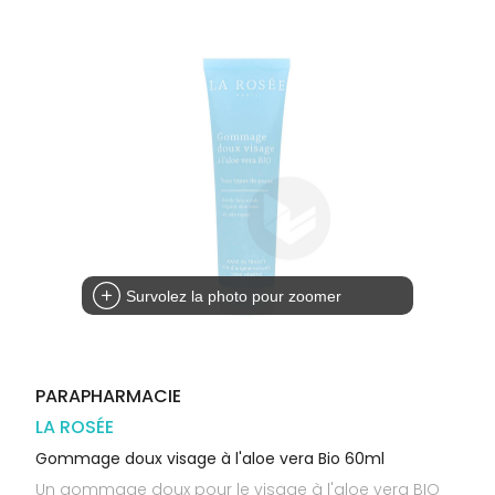
Orthopédie
Vétérinaire
VISAGE-
Etendre
VOTRE
Compléments
CORPS-
APPLICATION
Trousse à
alimentaires
CHEVEUX
DE SANTÉ
pharmacie
Dispositifs
Cheveux
VOS
médicaux
OUTILS
Corps
EN
Homme
LIGNE
Solaire
Visage
Survolez la photo pour zoomer
PARAPHARMACIE
LA ROSÉE
Gommage doux visage à l'aloe vera Bio 60ml
Un gommage doux pour le visage à l'aloe vera BIO