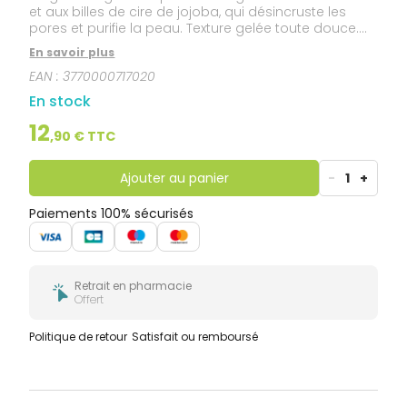
et aux billes de cire de jojoba, qui désincruste les
pores et purifie la peau. Texture gelée toute douce.
Odeur marine. Formulé pour tous les types de peaux,
En savoir plus
même les plus sensibles. La formule convient aussi
EAN :
3770000717020
aux futures mamans. 97 % d'origine naturelle. 96 % de
biodégradabilité.
En stock
12
,
90
€ TTC
Ajouter au panier
-
1
+
Paiements 100% sécurisés
Retrait en pharmacie
Offert
Politique de retour
Satisfait ou remboursé