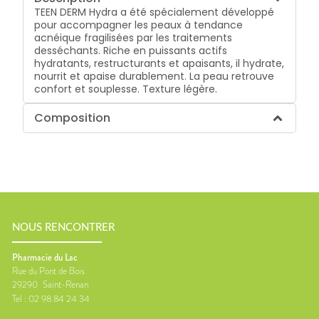
TEEN DERM Hydra a été spécialement développé
pour accompagner les peaux à tendance
acnéique fragilisées par les traitements
desséchants. Riche en puissants actifs
hydratants, restructurants et apaisants, il hydrate,
nourrit et apaise durablement. La peau retrouve
confort et souplesse. Texture légère.
Composition
NOUS RENCONTRER
Pharmacie du Lac
Rue du Pont de Bois
29290
Saint-Renan
Tel :
02 98 84 24 34