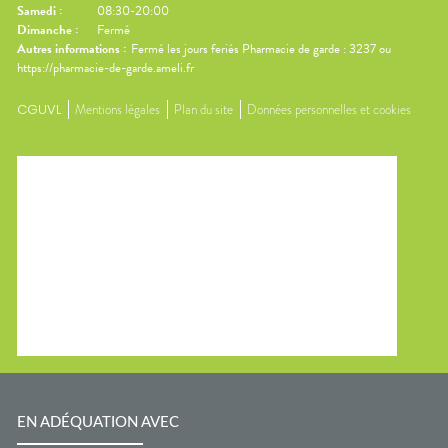
Samedi
:
08:30-20:00
Dimanche
:
Fermé
Autres informations :
Fermé les jours feriés Pharmacie de garde : 3237 ou
https://pharmacie-de-garde.ameli.fr
CGUVL
Mentions légales
Plan du site
Données personnelles et cookies
EN ADÉQUATION AVEC