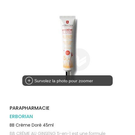
Orthopédie
Vétérinaire
VISAGE-
Etendre
VOTRE
Compléments
CORPS-
APPLICATION
Trousse à
alimentaires
CHEVEUX
DE SANTÉ
pharmacie
Dispositifs
Cheveux
VOS
médicaux
OUTILS
Corps
EN
Homme
LIGNE
Solaire
Visage
Survolez la photo pour zoomer
PARAPHARMACIE
ERBORIAN
BB Crème Doré 45ml
BB CRÈME AU GINSENG 5-en-1 est une formule