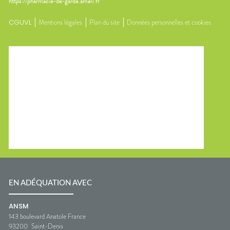
https://pharmacie-de-garde.ameli.fr
CGUVL
Mentions légales
Plan du site
Données personnelles et cookies
EN ADÉQUATION AVEC
ANSM
143 boulevard Anatole France
93200
Saint-Denis