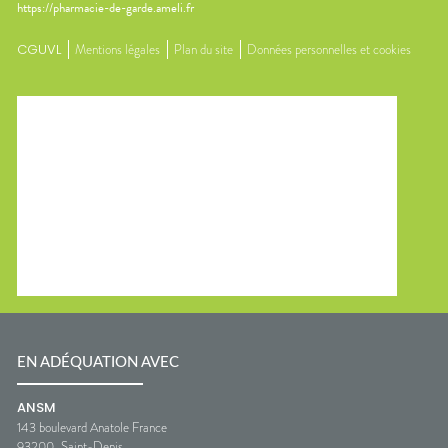
https://pharmacie-de-garde.ameli.fr
CGUVL
Mentions légales
Plan du site
Données personnelles et cookies
EN ADÉQUATION AVEC
ANSM
143 boulevard Anatole France
93200
Saint-Denis