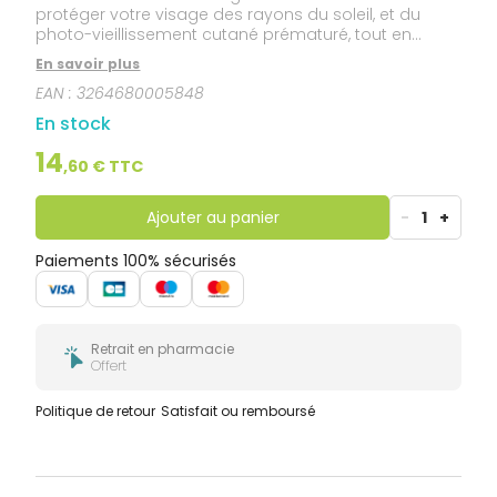
protéger votre visage des rayons du soleil, et du
photo-vieillissement cutané prématuré, tout en
sublimant votre bronzage. Sa texture onctueuse fond
En savoir plus
sur votre peau en vous procurant une intense
EAN :
3264680005848
sensation de confort. Son parfum d'évasion aux
notes d'Orange douce, de Tiaré et de Vanille est une
En stock
irrésistible invitation à profiter de l'été. Soin formulé et
fabriqué en France.
14
,
60
€ TTC
Ajouter au panier
-
1
+
Paiements 100% sécurisés
Retrait en pharmacie
Offert
Politique de retour
Satisfait ou remboursé