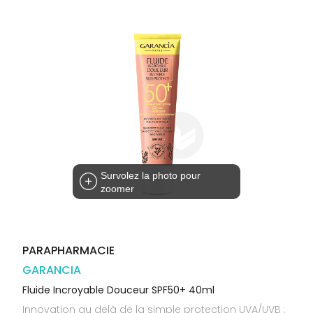
Orthopédie
Vétérinaire
VISAGE-
Etendre
VOTRE
Compléments
CORPS-
APPLICATION
Trousse à
alimentaires
CHEVEUX
DE SANTÉ
pharmacie
Dispositifs
Cheveux
VOS
médicaux
OUTILS
Corps
EN
Homme
LIGNE
Solaire
Visage
Survolez la photo pour
zoomer
PARAPHARMACIE
GARANCIA
Fluide Incroyable Douceur SPF50+ 40ml
Innovation au delà de la simple protection UVA/UVB :