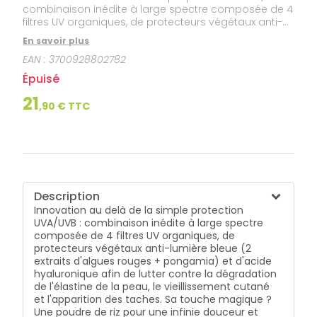
combinaison inédite à large spectre composée de 4
filtres UV organiques, de protecteurs végétaux anti-
lumière bleue (2 extraits d'algues rouges +
En savoir plus
pongamia) et d'acide hyaluronique afin de lutter
EAN :
3700928802782
contre la dégradation de l'élastine de la peau, le
vieillissement cutané et l'apparition des taches. Sa
Épuisé
touche magique ? Une poudre de riz pour une infinie
douceur et idéale comme base de maquillage. Son
21
,
90
€ TTC
pouvoir : Le [ FLUIDE INCROYABLE DOUCEUR INVISIBLE SUN
PROTECT ] SPF50+ protège, lisse, repulpe et rend votre
peau incroyablement douce.
Description
Innovation au delà de la simple protection
UVA/UVB : combinaison inédite à large spectre
composée de 4 filtres UV organiques, de
protecteurs végétaux anti-lumière bleue (2
extraits d'algues rouges + pongamia) et d'acide
hyaluronique afin de lutter contre la dégradation
de l'élastine de la peau, le vieillissement cutané
et l'apparition des taches. Sa touche magique ?
Une poudre de riz pour une infinie douceur et