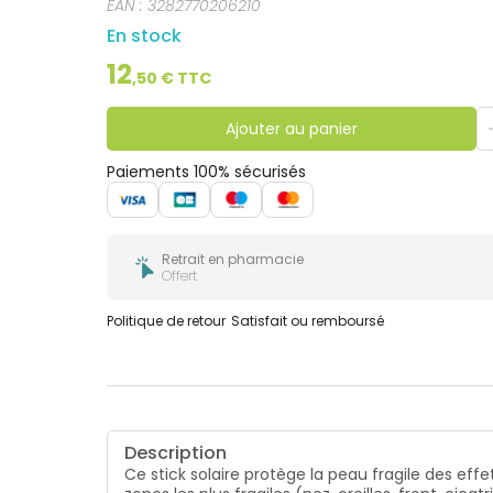
EAN :
3282770206210
En stock
12
,
50
€ TTC
Ajouter au panier
Paiements 100% sécurisés
Retrait en pharmacie
Offert
Politique de retour
Satisfait ou remboursé
Description
Ce stick solaire protège la peau fragile des effet