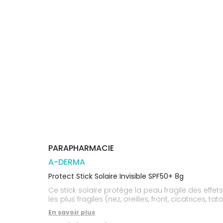
Orthopédie
Vétérinaire
VISAGE-
Etendre
VOTRE
Compléments
CORPS-
APPLICATION
Trousse à
alimentaires
CHEVEUX
DE SANTÉ
pharmacie
Dispositifs
Cheveux
VOS
médicaux
OUTILS
Corps
EN
Homme
LIGNE
Solaire
Visage
PARAPHARMACIE
A-DERMA
Protect Stick Solaire Invisible SPF50+ 8g
Ce stick solaire protège la peau fragile des effets
les plus fragiles (nez, oreilles, front, cicatrices, ta
En savoir plus