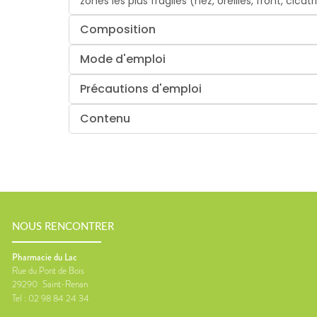
zones les plus fragiles (nez, oreilles, front, cicat
Composition
Mode d'emploi
Précautions d'emploi
Contenu
NOUS RENCONTRER
Pharmacie du Lac
Rue du Pont de Bois
29290
Saint-Renan
Tel :
02 98 84 24 34