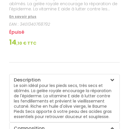
abîmés. La gelée royale encourage la réparation de
l'épiderme. La vitamine E aide à lutter contre les
fendillements et prévient le vieillissement cutané.
En savoir plus
Riche en huile d'olive vierge, le Baume Pieds Secs
EAN :
3401340768792
apporte à votre peau des acides gras essentiels
pour retrouver douceur et souplesse.
Épuisé
14
,
10
€ TTC
Description
Le soin idéal pour les pieds secs, très secs et
abîmés. La gelée royale encourage la réparation
de l'épiderme. La vitamine E aide à lutter contre
les fendillements et prévient le vieillissement
cutané. Riche en huile d'olive vierge, le Baume
Pieds Secs apporte à votre peau des acides gras
essentiels pour retrouver douceur et souplesse.
Composition