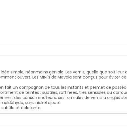
l des saisons et des modes.MAVALA se souciant de la santé et 
ns toluène, sans camphre, sans dibuthyl phtalate, sans colop
ile et éclatante.
idée simple, néanmoins géniale. Les vernis, quelle que soit leur
mment ouvert. Les MINI's de Mavala sont conçus pour éviter cet i
 en fait un compagnon de tous les instants et permet de posséder
rtiment de teintes : subtiles, raffinées, très sensibles au carro
nnement des consommateurs, ses formules de vernis à ongles s
rmaldéhyde, sans nickel ajouté.
 subtile et éclatante.