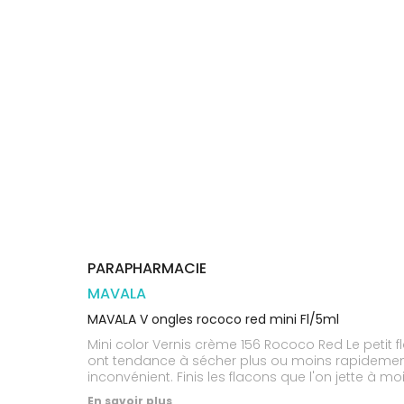
Orthopédie
Vétérinaire
VISAGE-
Etendre
VOTRE
Compléments
CORPS-
APPLICATION
Trousse à
alimentaires
CHEVEUX
DE SANTÉ
pharmacie
Dispositifs
Cheveux
VOS
médicaux
OUTILS
Corps
EN
Homme
LIGNE
Solaire
Visage
PARAPHARMACIE
MAVALA
MAVALA V ongles rococo red mini Fl/5ml
Mini color Vernis crème 156 Rococo Red Le petit f
ont tendance à sécher plus ou moins rapidement,
inconvénient. Finis les flacons que l'on jette à m
de tous les instants et permet de posséder plusie
En savoir plus