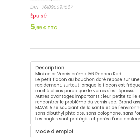
subtiles, raffinées, très sensibles au carrouse
EAN :
7618900911567
formules de vernis à ongles sont développées sa
ongles sont protégés et parés d'une couleur subt
Épuisé
5
,
99
€ TTC
Description
Mini color Vernis crème 156 Rococo Red
Le petit flacon au bouchon doré repose sur une 
rapidement, surtout lorsque le flacon est fréque
moitié pleins parce que le vernis s'est épaissi.
Autres avantages importants : leur petite taille
rencontrer le problème du vernis sec. Grand asso
MAVALA se souciant de la santé et de l'enviro
sans dibuthyl phtalate, sans colophane, sans fo
Les ongles sont protégés et parés d'une couleur
Mode d'emploi