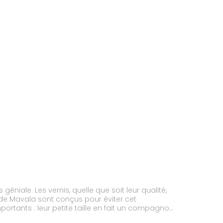
niale. Les vernis, quelle que soit leur qualité,
 de Mavala sont conçus pour éviter cet
mportants : leur petite taille en fait un compagnon
u vernis sec. Grand assortiment de teintes :