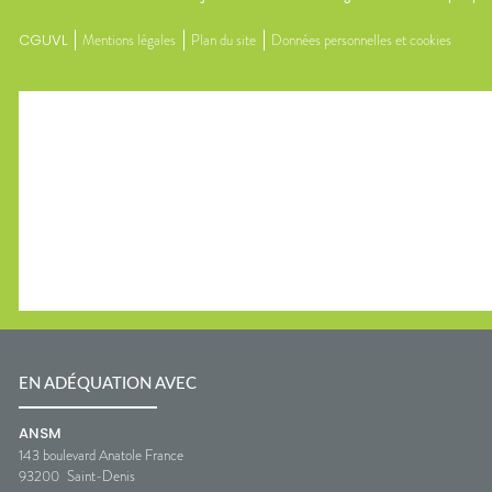
CGUVL
Mentions légales
Plan du site
Données personnelles et cookies
EN ADÉQUATION AVEC
ANSM
143 boulevard Anatole France
93200
Saint-Denis