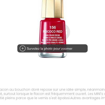
Survolez la photo pour zoomer
lacon au bouchon doré repose sur une idée simple, néanmoins gé
 surtout lorsque le flacon est fréquemment ouvert. Les MINI's
oitié pleins parce que le vernis s'est épaissi.Autres avantages i
urs teintes différentes à la fois sans rencontrer le problème d