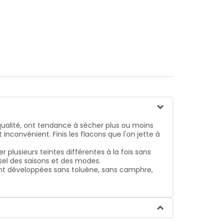
de l'environnement des consommateurs, ses
hane, sans formaldéhyde, sans nickel ajouté.Les
 qualité, ont tendance à sécher plus ou moins
nconvénient. Finis les flacons que l'on jette à
 plusieurs teintes différentes à la fois sans
usel des saisons et des modes.
ont développées sans toluène, sans camphre,