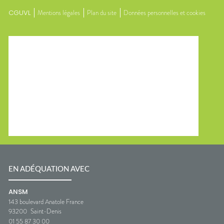
CGUVL
Mentions légales
Plan du site
Données personnelles et cookies
EN ADÉQUATION AVEC
ANSM
143 boulevard Anatole France
93200
Saint-Denis
01 55 87 30 00