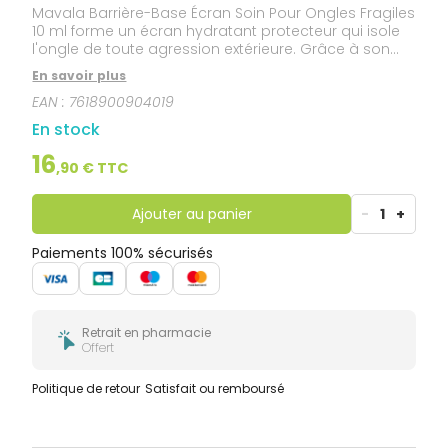
Mavala Barrière-Base Écran Soin Pour Ongles Fragiles
10 ml forme un écran hydratant protecteur qui isole
l'ongle de toute agression extérieure. Grâce à son
complexe unique, il prévient le jaunissement, hydrate
En savoir plus
et protège. Le complexe Profilex est un mélange
EAN :
7618900904019
équilibré de calcium, d'acides aminés de la soie, et
d'un composant essentiel de la kératine. Protégé,
En stock
l'ongle délicat est renforcé.
16
,
90
€ TTC
Ajouter au panier
-
1
+
Paiements 100% sécurisés
Retrait en pharmacie
Offert
Politique de retour
Satisfait ou remboursé