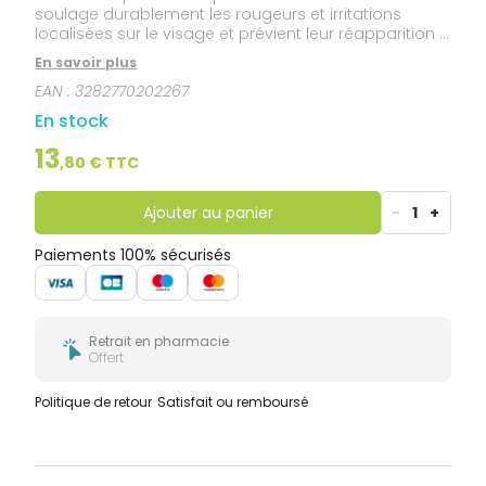
soulage durablement les rougeurs et irritations
localisées sur le visage et prévient leur réapparition •
convient pour une utilisation en phase d’attaque ou
En savoir plus
en phase d’entretien • une texture agréable qui ne
EAN :
3282770202267
colle pas et ne laisse pas de film gras.
En stock
13
,
80
€ TTC
Ajouter au panier
-
1
+
Paiements 100% sécurisés
Retrait en pharmacie
Offert
Politique de retour
Satisfait ou remboursé