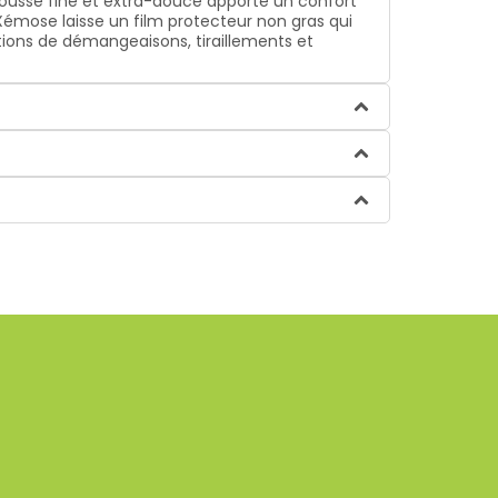
ousse fine et extra-douce apporte un confort
Xémose laisse un film protecteur non gras qui
ations de démangeaisons, tiraillements et