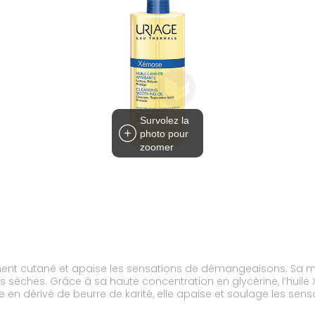
Survolez la
photo pour
zoomer
ment cutané et apaise les sensations de démangeaisons. Sa m
 sèches. Grâce à sa haute concentration en glycérine, l’huile 
e en dérivé de beurre de karité, elle apaise et soulage les sen