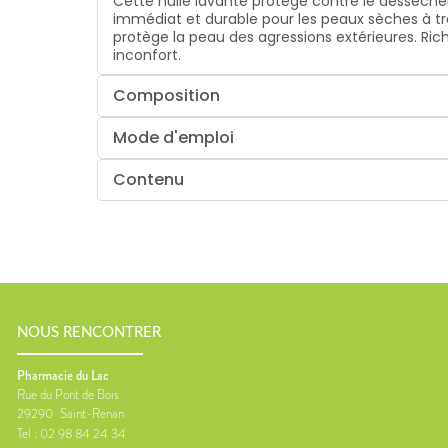
Cette huile lavante protège contre le dessèch
immédiat et durable pour les peaux sèches à trè
protège la peau des agressions extérieures. Rich
inconfort.
Composition
Mode d'emploi
Contenu
NOUS RENCONTRER
Pharmacie du Lac
Rue du Pont de Bois
29290
Saint-Renan
Tel :
02 98 84 24 34