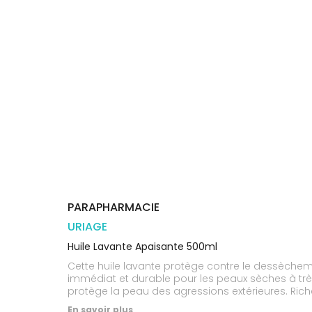
Orthopédie
Vétérinaire
VISAGE-
Etendre
VOTRE
Compléments
CORPS-
APPLICATION
Trousse à
alimentaires
CHEVEUX
DE SANTÉ
pharmacie
Dispositifs
Cheveux
VOS
médicaux
OUTILS
Corps
EN
Homme
LIGNE
Solaire
Visage
PARAPHARMACIE
URIAGE
Huile Lavante Apaisante 500ml
Cette huile lavante protège contre le dessèche
immédiat et durable pour les peaux sèches à très
protège la peau des agressions extérieures. Rich
inconfort.
En savoir plus