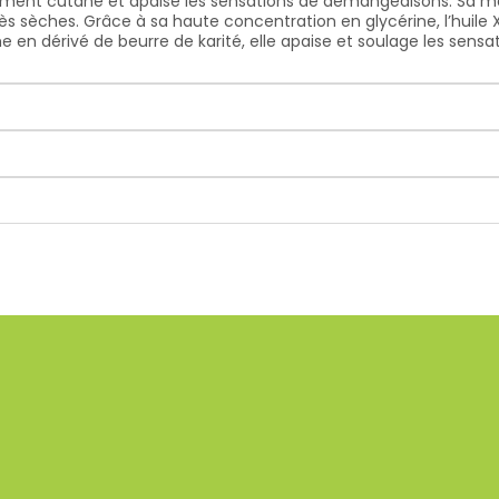
ement cutané et apaise les sensations de démangeaisons. Sa m
s sèches. Grâce à sa haute concentration en glycérine, l’huile 
e en dérivé de beurre de karité, elle apaise et soulage les sens