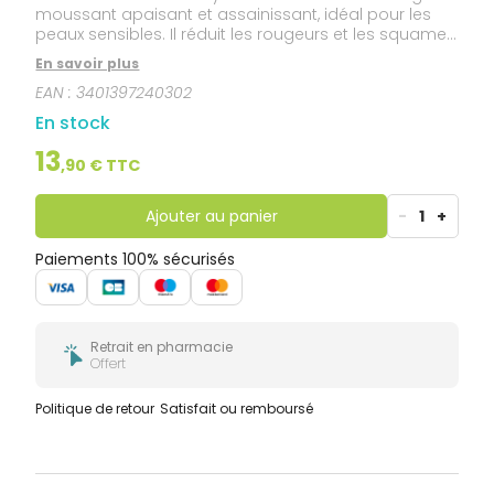
moussant apaisant et assainissant, idéal pour les
peaux sensibles. Il réduit les rougeurs et les squames
tout en respectant l'équilibre cutané.
En savoir plus
EAN :
3401397240302
En stock
13
,
90
€ TTC
Ajouter au panier
-
1
+
Paiements 100% sécurisés
Retrait en pharmacie
Offert
Politique de retour
Satisfait ou remboursé