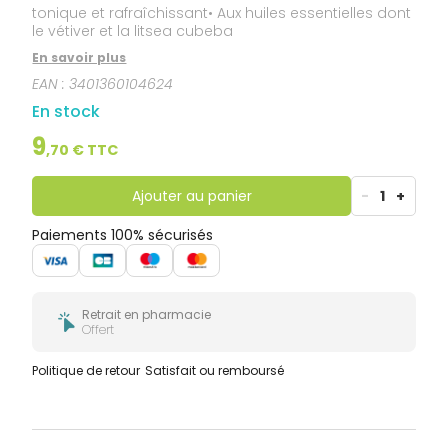
tonique et rafraîchissant• Aux huiles essentielles dont
le vétiver et la litsea cubeba
En savoir plus
EAN :
3401360104624
En stock
9
,
70
€ TTC
Ajouter au panier
-
1
+
Paiements 100% sécurisés
Retrait en pharmacie
Offert
Politique de retour
Satisfait ou remboursé