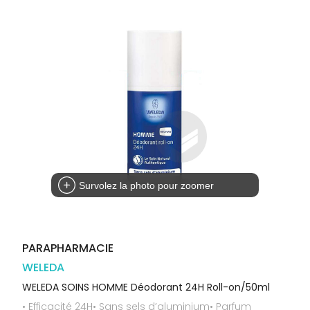
Orthopédie
Vétérinaire
VISAGE-
Etendre
VOTRE
Compléments
CORPS-
APPLICATION
Trousse à
alimentaires
CHEVEUX
DE SANTÉ
pharmacie
Dispositifs
Cheveux
VOS
médicaux
OUTILS
Corps
EN
Homme
LIGNE
Solaire
Visage
Survolez la photo pour zoomer
PARAPHARMACIE
WELEDA
WELEDA SOINS HOMME Déodorant 24H Roll-on/50ml
• Efficacité 24H• Sans sels d’aluminium• Parfum