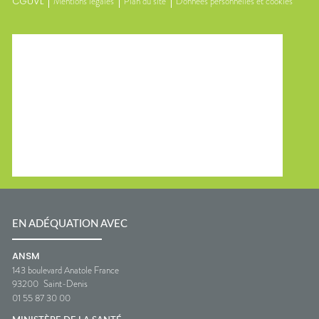
CGUVL
Mentions légales
Plan du site
Données personnelles et cookies
EN ADÉQUATION AVEC
ANSM
143 boulevard Anatole France
93200
Saint-Denis
01 55 87 30 00