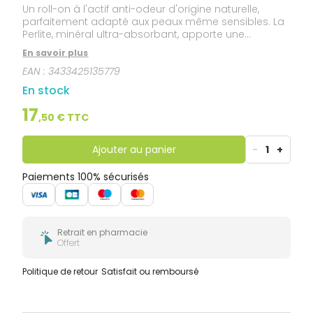
Un roll-on à l'actif anti-odeur d'origine naturelle,
parfaitement adapté aux peaux même sensibles. La
Perlite, minéral ultra-absorbant, apporte une
efficacité renforcée contre l'humidité et les odeurs.
En savoir plus
Elle est associée à un parfum hypoallergénique
EAN :
3433425135779
haute rémanence pour une sensation de fraîcheur
longue durée. Protège votre peau de l'humidité toute
En stock
la journée. Respecte parfaitement toutes les peaux,
même les plus sensibles.
17
,
50
€ TTC
Ajouter au panier
-
1
+
Paiements 100% sécurisés
Retrait en pharmacie
Offert
Politique de retour
Satisfait ou remboursé