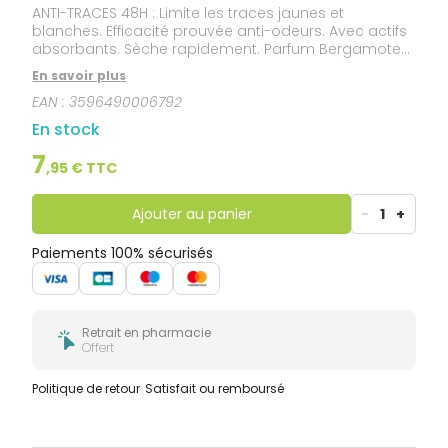
ANTI-TRACES 48H : Limite les traces jaunes et
blanches. Efficacité prouvée anti-odeurs. Avec actifs
absorbants. Sèche rapidement. Parfum Bergamote
musquée. HAUTE TOLÉRANCE : Sans alcool*. Adapté
En savoir plus
aux aisselles sensibles. Testé dermatologiquement.
EAN :
3596490006792
En stock
7
,
95
€ TTC
Ajouter au panier
-
1
+
Paiements 100% sécurisés
Retrait en pharmacie
Offert
Politique de retour
Satisfait ou remboursé