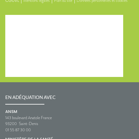
CGUVL
Mentions légales
Plan du site
Données personnelles et cookies
EN ADÉQUATION AVEC
ANSM
143 boulevard Anatole France
93200
Saint-Denis
01 55 87 30 00