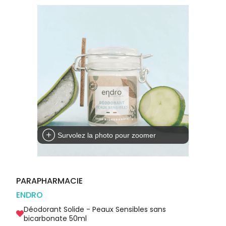
Orthopédie
Vétérinaire
VISAGE-
Etendre
VOTRE
Compléments
CORPS-
APPLICATION
Trousse à
alimentaires
CHEVEUX
DE SANTÉ
pharmacie
Dispositifs
Cheveux
VOS
médicaux
OUTILS
Corps
EN
Homme
LIGNE
Solaire
Visage
Survolez la photo pour zoomer
PARAPHARMACIE
ENDRO
Déodorant Solide - Peaux Sensibles sans
bicarbonate 50ml