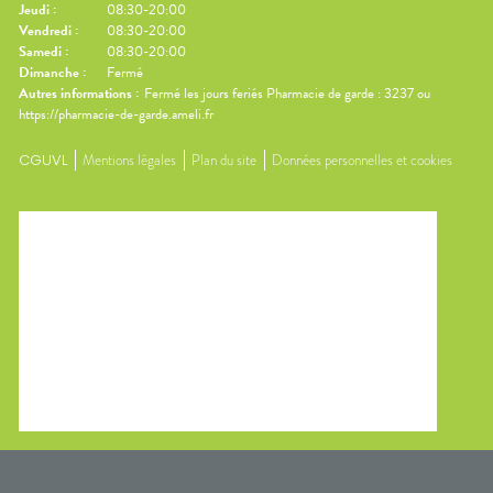
Jeudi
:
08:30-20:00
Vendredi
:
08:30-20:00
Samedi
:
08:30-20:00
Dimanche
:
Fermé
Autres informations :
Fermé les jours feriés Pharmacie de garde : 3237 ou
https://pharmacie-de-garde.ameli.fr
CGUVL
Mentions légales
Plan du site
Données personnelles et cookies