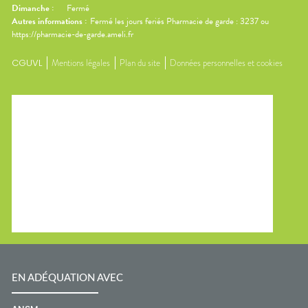
Dimanche
:
Fermé
Autres informations :
Fermé les jours feriés Pharmacie de garde : 3237 ou
https://pharmacie-de-garde.ameli.fr
CGUVL
Mentions légales
Plan du site
Données personnelles et cookies
EN ADÉQUATION AVEC