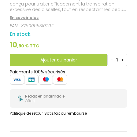
conçu pour traiter efficacement la transpiration
excessive des aisselles, tout en respectant les peaux
sensibles. Appliqué sur les aisselles, le produit permet
En savoir plus
de mettre au repos les glandes sudoripares,
EAN :
3760099310202
responsables de la production de sueur. Le débit de
la transpiration est ainsi sous contrôle pendant
En stock
plusieurs jours.
10
,
90
€ TTC
Ajouter au panier
-
1
+
Paiements 100% sécurisés
Retrait en pharmacie
Offert
Politique de retour
Satisfait ou remboursé