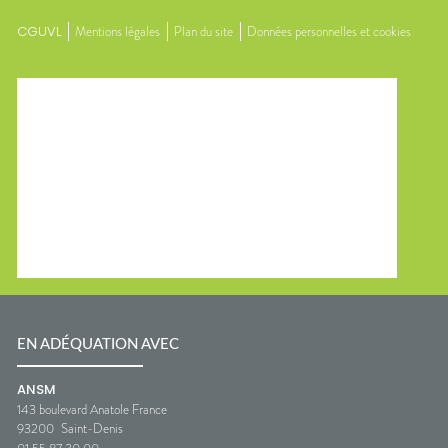
CGUVL
Mentions légales
Plan du site
Données personnelles et cookies
EN ADÉQUATION AVEC
ANSM
143 boulevard Anatole France
93200
Saint-Denis