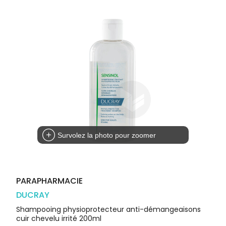
Orthopédie
Vétérinaire
VISAGE-
Etendre
VOTRE
Compléments
CORPS-
APPLICATION
Trousse à
alimentaires
CHEVEUX
DE SANTÉ
pharmacie
Dispositifs
Cheveux
VOS
médicaux
OUTILS
Corps
EN
Homme
LIGNE
Solaire
Visage
Survolez la photo pour zoomer
PARAPHARMACIE
DUCRAY
Shampooing physioprotecteur anti-démangeaisons
cuir chevelu irrité 200ml