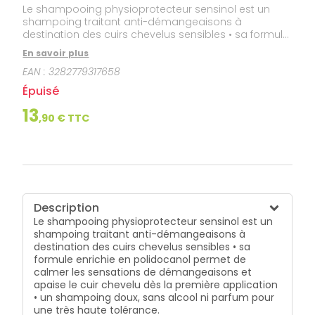
Le shampooing physioprotecteur sensinol est un
shampoing traitant anti-démangeaisons à
destination des cuirs chevelus sensibles • sa formule
enrichie en polidocanol permet de calmer les
En savoir plus
sensations de démangeaisons et apaise le cuir
EAN :
3282779317658
chevelu dès la première application • un shampoing
doux, sans alcool ni parfum pour une très haute
Épuisé
tolérance.
13
,
90
€ TTC
Description
Le shampooing physioprotecteur sensinol est un
shampoing traitant anti-démangeaisons à
destination des cuirs chevelus sensibles • sa
formule enrichie en polidocanol permet de
calmer les sensations de démangeaisons et
apaise le cuir chevelu dès la première application
• un shampoing doux, sans alcool ni parfum pour
une très haute tolérance.