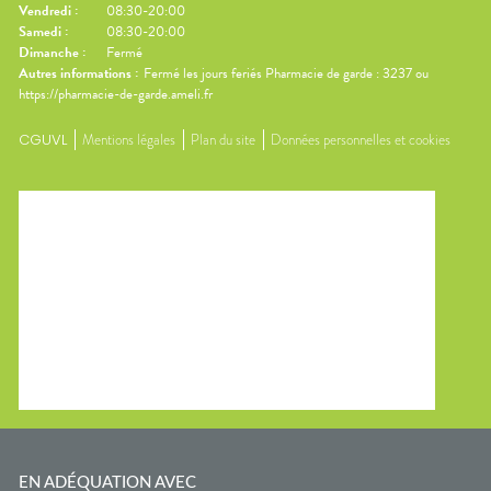
Vendredi
:
08:30-20:00
Samedi
:
08:30-20:00
Dimanche
:
Fermé
Autres informations :
Fermé les jours feriés Pharmacie de garde : 3237 ou
https://pharmacie-de-garde.ameli.fr
CGUVL
Mentions légales
Plan du site
Données personnelles et cookies
EN ADÉQUATION AVEC