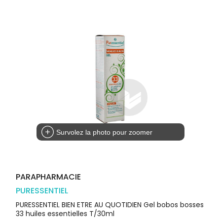
Orthopédie
Vétérinaire
VISAGE-
Etendre
VOTRE
Compléments
CORPS-
APPLICATION
Trousse à
alimentaires
CHEVEUX
DE SANTÉ
pharmacie
Dispositifs
Cheveux
VOS
médicaux
OUTILS
Corps
EN
Homme
LIGNE
Solaire
Visage
Survolez la photo pour zoomer
PARAPHARMACIE
PURESSENTIEL
PURESSENTIEL BIEN ETRE AU QUOTIDIEN Gel bobos bosses
33 huiles essentielles T/30ml