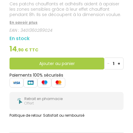
Ces patchs chauffants et adhésifs aident à apaiser
les zones sensibles grâce à leur effet chauffant
pendant 8h. Ils se découpent à la dimension voulue.
En savoir plus
EAN :
3401360289024
En stock
14
,
90
€ TTC
Ajouter au panier
-
1
+
Paiements 100% sécurisés
Retrait en pharmacie
Offert
Politique de retour
Satisfait ou remboursé