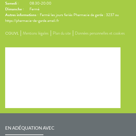
Samedi
:
08:30-20:00
Dimanche
:
Fermé
Autres informations :
Fermé les jours feriés Pharmacie de garde : 3237 ou
https://pharmacie-de-garde.ameli.fr
CGUVL
Mentions légales
Plan du site
Données personnelles et cookies
EN ADÉQUATION AVEC