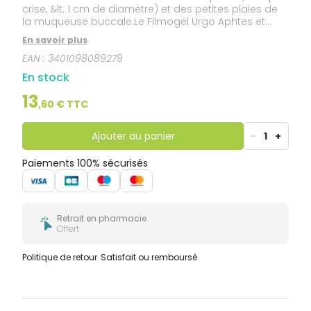
crise, &lt; 1 cm de diamètre) et des petites plaies de
la muqueuse buccale.Le Filmogel Urgo Aphtes et
petites plaies buccales forme un film protecteur qui
En savoir plus
soulage et favorise la cicatrisation.
EAN :
3401098089279
En stock
13
,
60
€ TTC
Ajouter au panier
-
1
+
Paiements 100% sécurisés
Retrait en pharmacie
Offert
Politique de retour
Satisfait ou remboursé