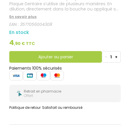
Plaque Dentaire s’utilise de plusieurs manières. En
dilution, directement dans la bouche ou appliqué sur
les dents à l’aide d’un coton-tige. La formule liquide
En savoir plus
d’Inava Dentoplaque révèle la plaque dentaire en la
EAN :
3577056004308
colorant en rouge, pour ensuite mieux perfectionner
le brossage. Une fois le brossage optimal terminé, la
En stock
coloration rouge disparaît, en même temps que la
plaque.
4
,
90
€ TTC
Ajouter au panier
-
1
+
Paiements 100% sécurisés
Retrait en pharmacie
Offert
Politique de retour
Satisfait ou remboursé