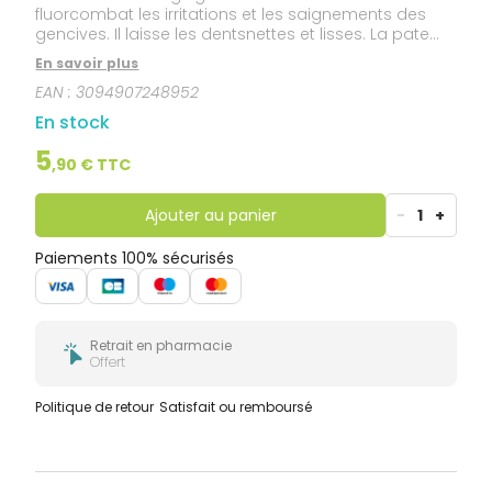
fluorcombat les irritations et les saignements des
gencives. Il laisse les dentsnettes et lisses. La pate
gingivale Parodontax contient des sels minéraux
En savoir plus
etdes extraits d'actifs de plantes qui apportent une
EAN :
3094907248952
hygiène buccale complète
En stock
5
,
90
€ TTC
Ajouter au panier
-
1
+
Paiements 100% sécurisés
Retrait en pharmacie
Offert
Politique de retour
Satisfait ou remboursé