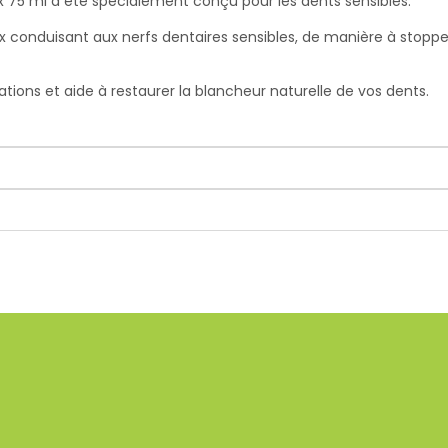
x 75 ml
a été spécialement conçu pour les dents sensibles.
 conduisant aux nerfs dentaires sensibles, de manière à stopper 
tions et aide à restaurer la blancheur naturelle de vos dents.