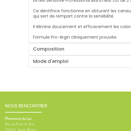
Elmex Sensitive Professional Blancheur Lot de 2 
Ce dentifrice fonctionne en obturant les canaux
qui sert de rempart contre la sensibilité.
Il élimine doucement et efficacement les colora
Formule Pro-Argin cliniquement prouvée.
Composition
Mode d'emploi
NOUS RENCONTRER
Pharmacie du Lac
Rue du Pont de Bois
29290
Saint-Renan