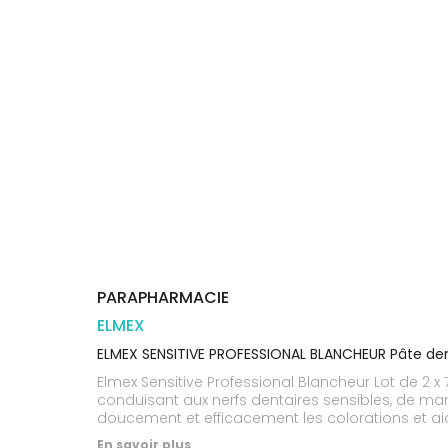
Orthopédie
Vétérinaire
VISAGE-
Etendre
VOTRE
Compléments
CORPS-
APPLICATION
Trousse à
alimentaires
CHEVEUX
DE SANTÉ
pharmacie
Dispositifs
Cheveux
VOS
médicaux
OUTILS
Corps
EN
Homme
LIGNE
Solaire
Visage
PARAPHARMACIE
ELMEX
ELMEX SENSITIVE PROFESSIONAL BLANCHEUR Pâte den
Elmex Sensitive Professional Blancheur Lot de 2 x 75 ml a été spéciale
conduisant aux nerfs dentaires sensibles, de manière 
En savoir plus