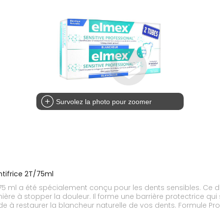
Survolez la photo pour zoomer
tifrice 2T/75ml
ment conçu pour les dents sensibles. Ce dentifrice fonctionne en obturant les canaux
à stopper la douleur. Il forme une barrière protectrice qui sert de r
doucement et efficacement les coloratio