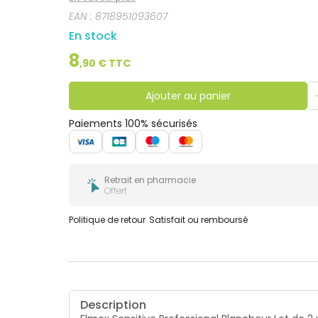
EAN :
8718951093607
En stock
8
,
90
€ TTC
Ajouter au panier
Paiements 100% sécurisés
Retrait en pharmacie
Offert
Politique de retour
Satisfait ou remboursé
Description