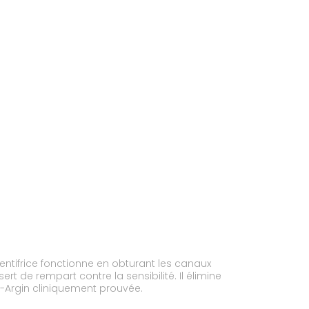
empart contre la sensibilité. Il élimine
ns et aide à restaurer la blancheur naturelle de vos dents. Formule Pro-Argin cliniquement prouvée.