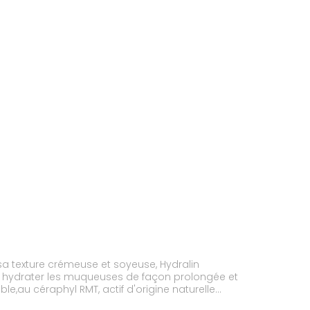
 sa texture crémeuse et soyeuse, Hydralin
ur hydrater les muqueuses de façon prolongée et
e,au céraphyl RMT, actif d'origine naturelle
biodégradables sont pratiques et permettent une