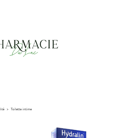
lité
>
Toilette intime