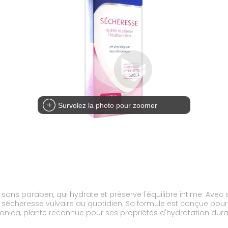
Survolez la photo pour zoomer
 sans paraben, qui hydrate et préserve l'équilibre intime. Avec
e sécheresse vulvaire au quotidien. Sa formule est conçue po
onica, plante reconnue pour ses propriétés d'hydratation durabl
pH physiologique, adapté à un usage quotidien. Les lingettes 