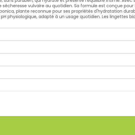
e, sans paraben, qui hydrate et préserve l'équilibre intime. Avec
de sécheresse vulvaire au quotidien. Sa formule est conçue pou
ponica, plante reconnue pour ses propriétés d'hydratation durabl
 pH physiologique, adapté à un usage quotidien. Les lingettes 