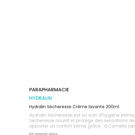
Orthopédie
Vétérinaire
VISAGE-
Etendre
VOTRE
Compléments
CORPS-
APPLICATION
Trousse à
alimentaires
CHEVEUX
DE SANTÉ
pharmacie
Dispositifs
Cheveux
VOS
médicaux
OUTILS
Corps
EN
Homme
LIGNE
Solaire
Visage
PARAPHARMACIE
HYDRALIN
Hydralin Sécheresse Crème lavante 200ml
Hydralin Sécheresse est un soin d'hygiène intime,
Sécheresse nourrit et protège des sensations d
apporter un confort intime grâce : à Camelia jap
présentant une activité hydratante efficace,au 
En savoir plus