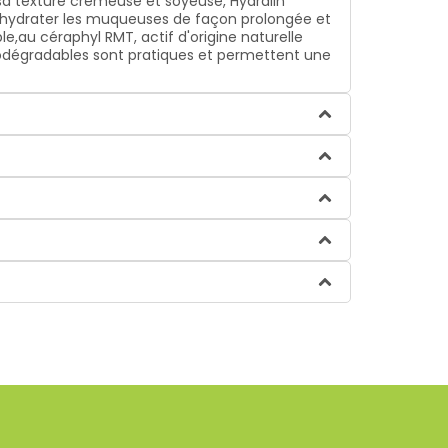
 sa texture crémeuse et soyeuse, Hydralin
r hydrater les muqueuses de façon prolongée et
e,au céraphyl RMT, actif d'origine naturelle
biodégradables sont pratiques et permettent une