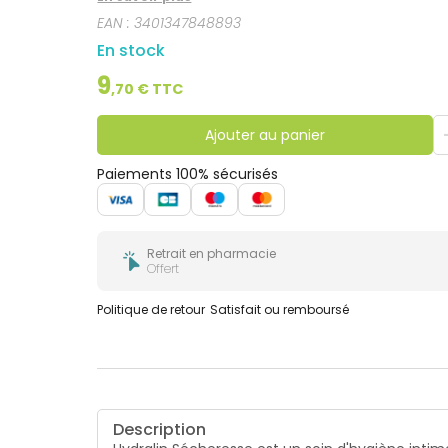
fraîcheur et un confort à tout moment.
EAN :
3401347848893
En stock
9
,
70
€ TTC
Ajouter au panier
Paiements 100% sécurisés
Retrait en pharmacie
Offert
Politique de retour
Satisfait ou remboursé
Description