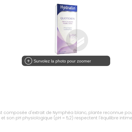
Survolez la photo pour zoomer
est composée d'extrait de Nymphéa blanc, plante reconnue pou
 son pH physiologique (pH = 5,2) respectent l'équilibre intime