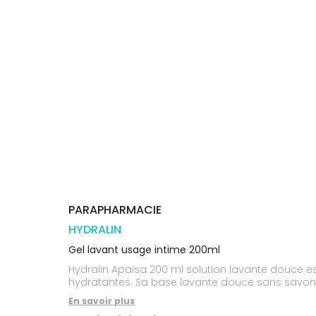
Orthopédie
Vétérinaire
VISAGE-
Etendre
VOTRE
Compléments
CORPS-
APPLICATION
Trousse à
alimentaires
CHEVEUX
DE SANTÉ
pharmacie
Dispositifs
Cheveux
VOS
médicaux
OUTILS
Corps
EN
Homme
LIGNE
Solaire
Visage
PARAPHARMACIE
HYDRALIN
Gel lavant usage intime 200ml
Hydralin Apaisa 200 ml solution lavante douce 
hydratantes. Sa base lavante douce sans savon et
En savoir plus