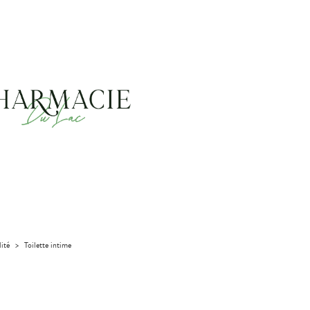
lité
>
Toilette intime