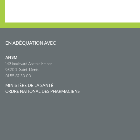
EN ADÉQUATION AVEC
ANSM
143 boulevard Anatole France
93200
Saint-Denis
01 55 87 30 00
MINISTÈRE DE LA SANTÉ
ORDRE NATIONAL DES PHARMACIENS