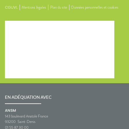
CGUVL
Mentions légales
Plan du site
Données personnelles et cookies
EN ADÉQUATION AVEC
ANSM
143 boulevard Anatole France
93200
Saint-Denis
01 55 87 30 00