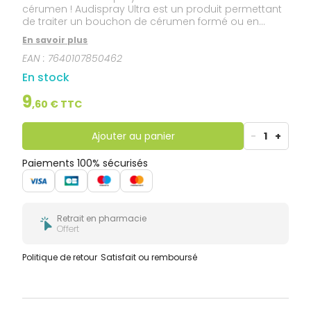
cérumen ! Audispray Ultra est un produit permettant
de traiter un bouchon de cérumen formé ou en
formation, idéal à domicile ou avant une visite chez
En savoir plus
un spécialiste. La solution de traitement Audispray
EAN :
7640107850462
Ultra pénètre à l’intérieur du bouchon de cérumen et
le fractionne en plusieurs petits fragments dans un
En stock
premier temps, et dissout les fragments de
bouchons dans un deuxième temps.
9
,
60
€ TTC
Ajouter au panier
-
1
+
Paiements 100% sécurisés
Retrait en pharmacie
Offert
Politique de retour
Satisfait ou remboursé