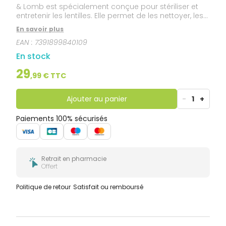
& Lomb est spécialement conçue pour stériliser et
entretenir les lentilles. Elle permet de les nettoyer, les
rincer et les décontaminer en même temps. Ce
En savoir plus
produit assure une protection et un confort maximal
EAN :
7391899840109
aux porteurs de lentilles de contact.
En stock
29
,
99
€ TTC
Ajouter au panier
-
1
+
Paiements 100% sécurisés
Retrait en pharmacie
Offert
Politique de retour
Satisfait ou remboursé