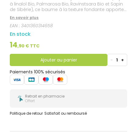
à linalol Bio, Palmarosa Bio, Ravinstsara Bio et Sapin
de Sibérie), ce baume à la texture fondante apporte
un confort pectoral apaisant à l'enfant dès 3 ans.
En savoir plus
EAN :
3401360314658
En stock
14
,
90
€ TTC
Ajouter au panier
-
1
+
Paiements 100% sécurisés
Retrait en pharmacie
Offert
Politique de retour
Satisfait ou remboursé