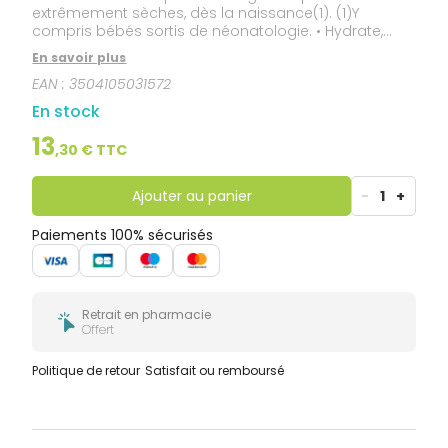
extrêmement sèches, dès la naissance(1). (1)Y
compris bébés sortis de néonatologie. • Hydrate,
relipide et apaise les sensations d’inconfort. • Aide à
En savoir plus
restaurer la barrière d'hydratation cutanée altérée et
EAN :
3504105031572
à la protéger des agressions extérieures. • Diminue
visiblement les rugosités. • Applicable sur les
En stock
paupières.
13
,
30
€ TTC
Ajouter au panier
-
1
+
Paiements 100% sécurisés
Retrait en pharmacie
Offert
Politique de retour
Satisfait ou remboursé