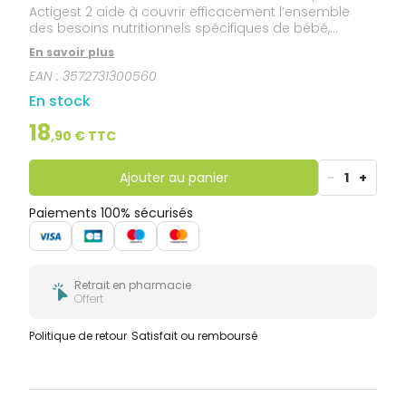
Actigest 2 aide à couvrir efficacement l’ensemble
des besoins nutritionnels spécifiques de bébé,
conformément à la réglementation. Sa formule
En savoir plus
contient : - Une teneur réduite en lactose. - Du DHA*,
EAN :
3572731300560
un acide gras essentiel de la famille des Oméga 3.
Elle est sans huile de palme. Modilac Actigest 2 est
En stock
épaissi et peut nécessiter l’utilisation d’une tétine
adaptée.
18
,
90
€ TTC
Ajouter au panier
-
1
+
Paiements 100% sécurisés
Retrait en pharmacie
Offert
Politique de retour
Satisfait ou remboursé