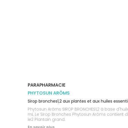
Orthopédie
Vétérinaire
VISAGE-
Etendre
VOTRE
Compléments
CORPS-
APPLICATION
Trousse à
alimentaires
CHEVEUX
DE SANTÉ
pharmacie
Dispositifs
Cheveux
VOS
médicaux
OUTILS
Corps
EN
Homme
LIGNE
Solaire
Visage
PARAPHARMACIE
PHYTOSUN ARÔMS
Sirop bronches1,2 aux plantes et aux huiles essenti
Phytosun Arôms SIROP BRONCHES1,2 à base d'huile e
mL Le Sirop Bronches Phytosun Arôms contient de l
le2 Plantain grand.
En savoir plus