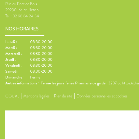
Rue du Pont de Bois
29290
Saint-Renan
Tel :
02 98 84 24 34
NOS HORAIRES
Lundi
:
08:30-20:00
Mardi
:
08:30-20:00
Mercredi
:
08:30-20:00
Jeudi
:
08:30-20:00
Vendredi
:
08:30-20:00
Samedi
:
08:30-20:00
Dimanche
:
Fermé
Autres informations :
Fermé les jours feriés Pharmacie de garde : 3237 ou https://ph
CGUVL
Mentions légales
Plan du site
Données personnelles et cookies