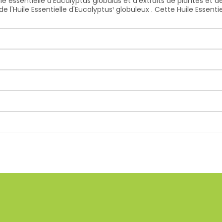
essentielle d'Eucalyptus globulus et d'extraits de plantes et de
l'Huile Essentielle d'Eucalyptus¹ globuleux . Cette Huile Essenti