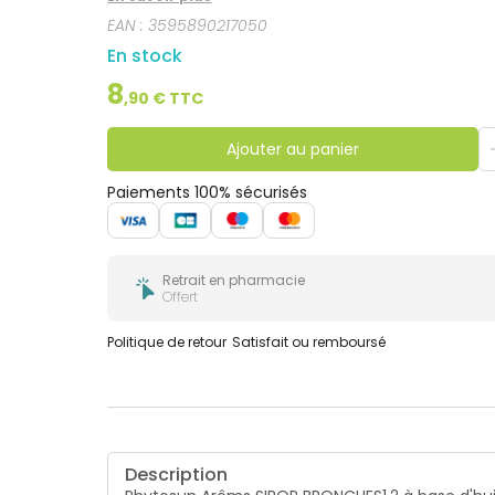
EAN :
3595890217050
En stock
8
,
90
€ TTC
Ajouter au panier
Paiements 100% sécurisés
Retrait en pharmacie
Offert
Politique de retour
Satisfait ou remboursé
Description