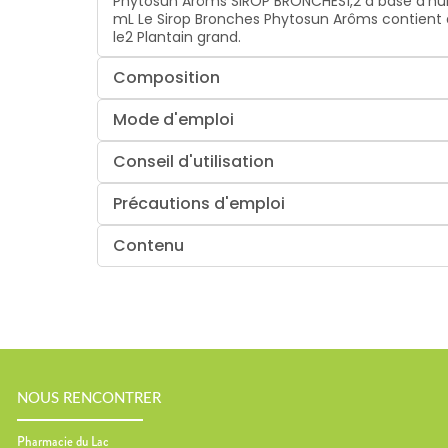
Phytosun Arôms SIROP BRONCHES1,2 à base d'huile 
mL Le Sirop Bronches Phytosun Arôms contient de 
le2 Plantain grand.
Composition
Mode d'emploi
Conseil d'utilisation
Précautions d'emploi
Contenu
NOUS RENCONTRER
Pharmacie du Lac