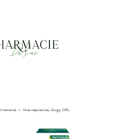
limentaires
>
Voies respiratoires, Gorge, ORL